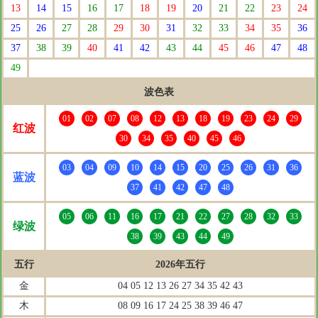
13
14
15
16
17
18
19
20
21
22
23
24
25
26
27
28
29
30
31
32
33
34
35
36
37
38
39
40
41
42
43
44
45
46
47
48
49
波色表
01
02
07
08
12
13
18
19
23
24
29
红波
30
34
35
40
45
46
03
04
09
10
14
15
20
25
26
31
36
蓝波
37
41
42
47
48
05
06
11
16
17
21
22
27
28
32
33
绿波
38
39
43
44
49
五行
2026年五行
金
04 05 12 13 26 27 34 35 42 43
木
08 09 16 17 24 25 38 39 46 47