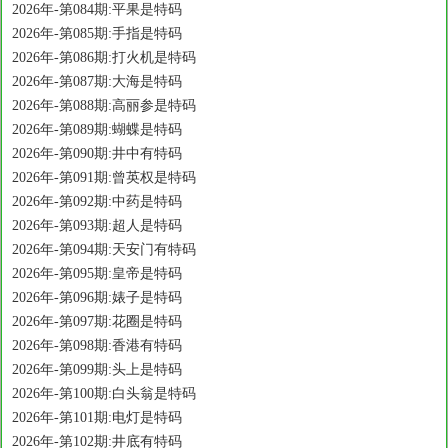
2026年-第084期:平果是特码
2026年-第085期:手指是特码
2026年-第086期:打火机是特码
2026年-第087期:大海是特码
2026年-第088期:高丽参是特码
2026年-第089期:蝴蝶是特码
2026年-第090期:井中有特码
2026年-第091期:曾英权是特码
2026年-第092期:中药是特码
2026年-第093期:超人是特码
2026年-第094期:天安门有特码
2026年-第095期:皇帝是特码
2026年-第096期:婊子是特码
2026年-第097期:花圈是特码
2026年-第098期:香港有特码
2026年-第099期:头上是特码
2026年-第100期:白头翁是特码
2026年-第101期:电灯是特码
2026年-第102期:井底有特码