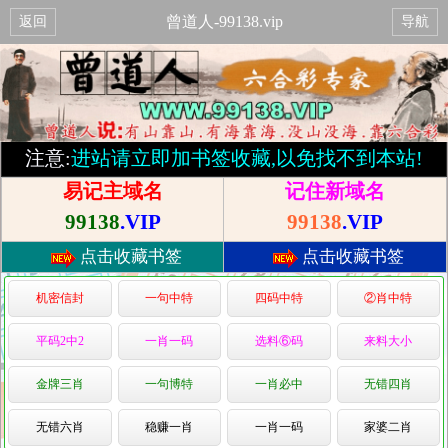
曾道人-99138.vip
返回
导航
注意:
进站请立即加书签收藏,以免找不到本站!
易记主域名
记住新域名
99138
.VIP
99138
.VIP
点击收藏书签
点击收藏书签
机密信封
一句中特
四码中特
②肖中特
平码2中2
一肖一码
选料⑥码
来料大小
金牌三肖
一句博特
一肖必中
无错四肖
无错六肖
稳赚一肖
一肖一码
家婆二肖