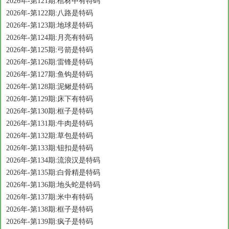
2026年-第121期:棺材中有特码
2026年-第122期:八路是特码
2026年-第123期:地球是特码
2026年-第124期:月亮有特码
2026年-第125期:弓箭是特码
2026年-第126期:雷锋是特码
2026年-第127期:鱼钩是特码
2026年-第128期:泥鳅是特码
2026年-第129期:床下有特码
2026年-第130期:框子是特码
2026年-第131期:牛肉是特码
2026年-第132期:草包是特码
2026年-第133期:钮扣是特码
2026年-第134期:流浪汉是特码
2026年-第135期:白骨精是特码
2026年-第136期:地头蛇是特码
2026年-第137期:米中有特码
2026年-第138期:框子是特码
2026年-第139期:疯子是特码