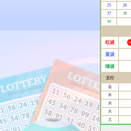
25
26
37
38
49
红波
0
蓝波
绿波
五行
金
木
水
火
土