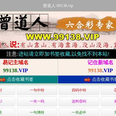
曾道人-99138.vip
注意:
进站请立即加书签收藏,以免找不到本站!
易记主域名
记住新域名
99138
.VIP
99138
.VIP
点击收藏书签
点击收藏书
封
一句中特
四码中特
2
一肖一码
选料⑥码
肖
一句博特
一肖必中