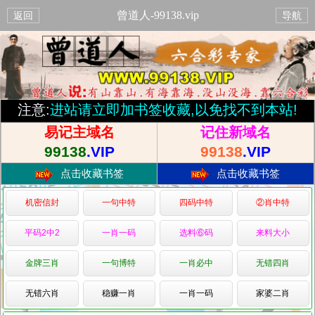
曾道人-99138.vip
返回
导航
注意:
进站请立即加书签收藏,以免找不到本站!
易记主域名
记住新域名
99138
.VIP
99138
.VIP
点击收藏书签
点击收藏书签
机密信封
一句中特
四码中特
②肖中特
平码2中2
一肖一码
选料⑥码
来料大小
金牌三肖
一句博特
一肖必中
无错四肖
无错六肖
稳赚一肖
一肖一码
家婆二肖