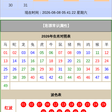
30
31
现在时间：2026-08-08 05:41:22 星期六
【彩票常识属性】
2026年生肖对照表
马
蛇
龙
兔
虎
牛
鼠
猪
狗
鸡
猴
羊
01
02
03
04
05
06
07
08
09
10
11
12
13
14
15
16
17
18
19
20
21
22
23
24
25
26
27
28
29
30
31
32
33
34
35
36
37
38
39
40
41
42
43
44
45
46
47
48
49
波色表
01
02
07
08
12
13
18
19
23
24
29
红波