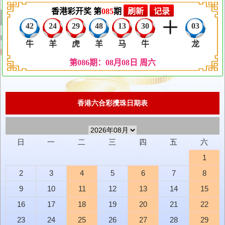
香港六合彩攪珠日期表
日
一
二
三
四
五
六
1
2
3
4
5
6
7
8
9
10
11
12
13
14
15
16
17
18
19
20
21
22
23
24
25
26
27
28
29