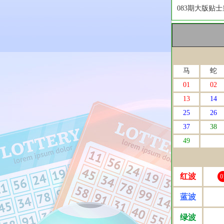
083期大版贴士
马
蛇
01
02
13
14
25
26
37
38
49
红波
0
蓝波
绿波