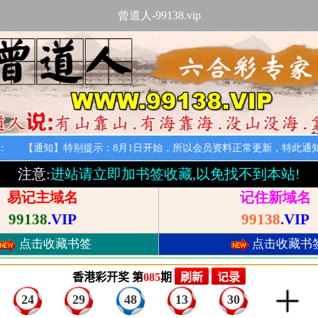
曾道人-99138.vip
：
知】特别提示：8月1日开始，所以会员资料正常更新，特此通知！
注意:
进站请立即加书签收藏,以免找不到本站!
易记主域名
记住新域名
99138
.VIP
99138
.VIP
点击收藏书签
点击收藏书