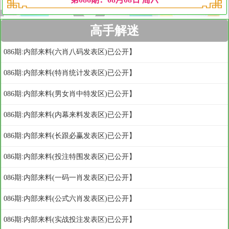
高手解迷
086期:内部来料(六肖八码发表区)已公开】
086期:内部来料(特肖统计发表区)已公开】
086期:内部来料(男女肖中特发区)已公开】
086期:内部来料(内幕来料发表区)已公开】
086期:内部来料(长跟必赢发表区)已公开】
086期:内部来料(投注特围发表区)已公开】
086期:内部来料(一码一肖发表区)已公开】
086期:内部来料(公式六肖发表区)已公开】
086期:内部来料(实战投注发表区)已公开】