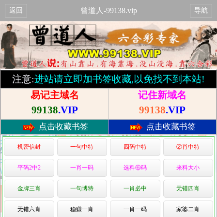
曾道人-99138.vip
返回
导航
注意:
进站请立即加书签收藏,以免找不到本站!
易记主域名
记住新域名
99138
.VIP
99138
.VIP
点击收藏书签
点击收藏书签
机密信封
一句中特
四码中特
②肖中特
平码2中2
一肖一码
选料⑥码
来料大小
金牌三肖
一句博特
一肖必中
无错四肖
无错六肖
稳赚一肖
一肖一码
家婆二肖