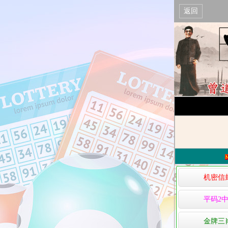
返回
机密信
平码2中
金牌三