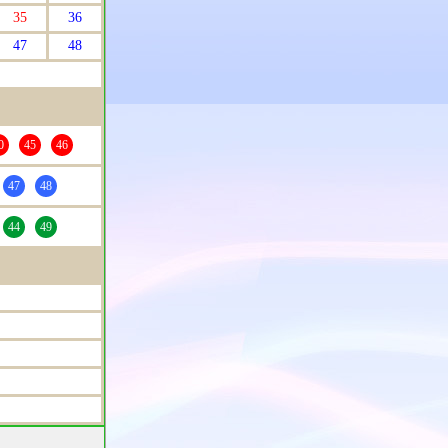
35
36
47
48
0
45
46
47
48
44
49