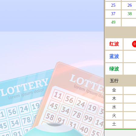
25
26
37
38
49
红波
0
蓝波
绿波
五行
金
木
水
火
土