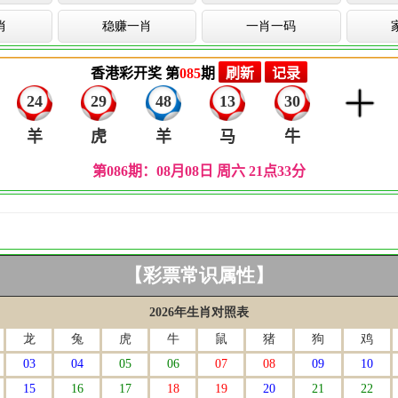
肖
稳赚一肖
一肖一码
【彩票常识属性】
2026年生肖对照表
龙
兔
虎
牛
鼠
猪
狗
鸡
03
04
05
06
07
08
09
10
15
16
17
18
19
20
21
22