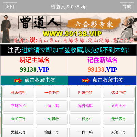
曾道人-99138.vip
返回
导航
注意:
进站请立即加书签收藏,以免找不到本站!
易记主域名
记住新域名
99138
.VIP
99138
.VIP
点击收藏书签
点击收藏书签
机密信封
一句中特
四码中特
②肖中特
平码2中2
一肖一码
选料⑥码
来料大小
金牌三肖
一句博特
一肖必中
无错四肖
无错六肖
稳赚一肖
一肖一码
家婆二肖