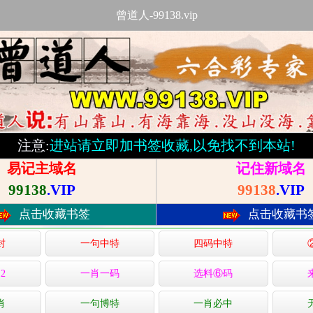
曾道人-99138.vip
注意:
进站请立即加书签收藏,以免找不到本站!
易记主域名
记住新域名
99138
.VIP
99138
.VIP
点击收藏书签
点击收藏书
封
一句中特
四码中特
2
一肖一码
选料⑥码
肖
一句博特
一肖必中