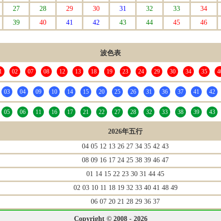
27
28
29
30
31
32
33
34
39
40
41
42
43
44
45
46
波色表
1
02
07
08
12
13
18
19
23
24
29
30
34
35
4
03
04
09
10
14
15
20
25
26
31
36
37
41
42
05
06
11
16
17
21
22
27
28
32
33
38
39
43
2026年五行
04 05 12 13 26 27 34 35 42 43
08 09 16 17 24 25 38 39 46 47
01 14 15 22 23 30 31 44 45
02 03 10 11 18 19 32 33 40 41 48 49
06 07 20 21 28 29 36 37
Copyright © 2008 - 2026