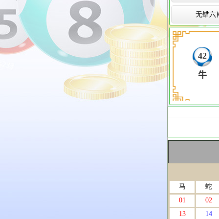
无错六
马
蛇
01
02
13
14