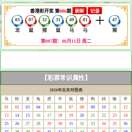
【彩票常识属性】
2026年生肖对照表
马
蛇
龙
兔
虎
牛
鼠
猪
狗
鸡
猴
羊
01
02
03
04
05
06
07
08
09
10
11
12
13
14
15
16
17
18
19
20
21
22
23
24
25
26
27
28
29
30
31
32
33
34
35
36
37
38
39
40
41
42
43
44
45
46
47
48