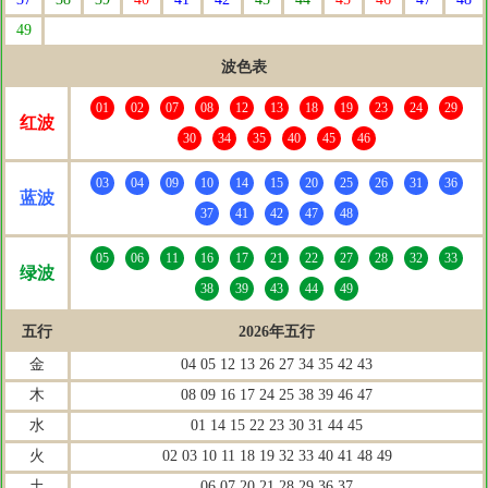
49
波色表
01
02
07
08
12
13
18
19
23
24
29
红波
30
34
35
40
45
46
03
04
09
10
14
15
20
25
26
31
36
蓝波
37
41
42
47
48
05
06
11
16
17
21
22
27
28
32
33
绿波
38
39
43
44
49
五行
2026年五行
金
04 05 12 13 26 27 34 35 42 43
木
08 09 16 17 24 25 38 39 46 47
水
01 14 15 22 23 30 31 44 45
火
02 03 10 11 18 19 32 33 40 41 48 49
土
06 07 20 21 28 29 36 37