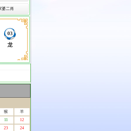
家婆二肖
猴
羊
11
12
23
24