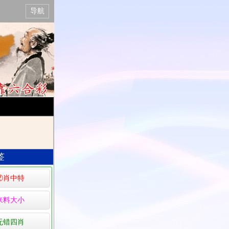
导航
签
②肖中特
来料大小
无错四肖