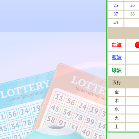
25
26
37
38
49
红波
0
蓝波
绿波
五行
金
木
水
火
土