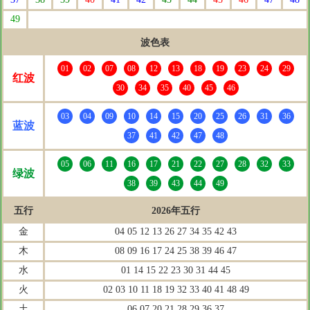
49
波色表
01
02
07
08
12
13
18
19
23
24
29
红波
30
34
35
40
45
46
03
04
09
10
14
15
20
25
26
31
36
蓝波
37
41
42
47
48
05
06
11
16
17
21
22
27
28
32
33
绿波
38
39
43
44
49
五行
2026年五行
金
04 05 12 13 26 27 34 35 42 43
木
08 09 16 17 24 25 38 39 46 47
水
01 14 15 22 23 30 31 44 45
火
02 03 10 11 18 19 32 33 40 41 48 49
土
06 07 20 21 28 29 36 37