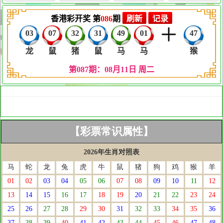
【彩票常识属性】
2026年生肖对照表
马
蛇
龙
兔
虎
牛
鼠
猪
狗
鸡
猴
羊
01
02
03
04
05
06
07
08
09
10
11
12
13
14
15
16
17
18
19
20
21
22
23
24
25
26
27
28
29
30
31
32
33
34
35
36
37
38
39
40
41
42
43
44
45
46
47
48