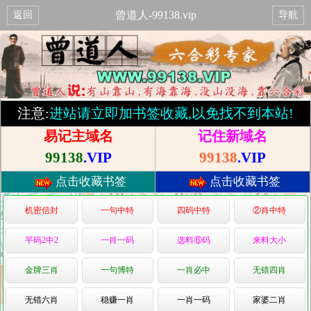
曾道人-99138.vip
返回
导航
注意:
进站请立即加书签收藏,以免找不到本站!
易记主域名
记住新域名
99138
.VIP
99138
.VIP
点击收藏书签
点击收藏书签
机密信封
一句中特
四码中特
②肖中特
平码2中2
一肖一码
选料⑥码
来料大小
金牌三肖
一句博特
一肖必中
无错四肖
无错六肖
稳赚一肖
一肖一码
家婆二肖