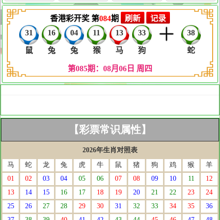
【彩票常识属性】
2026年生肖对照表
马
蛇
龙
兔
虎
牛
鼠
猪
狗
鸡
猴
羊
01
02
03
04
05
06
07
08
09
10
11
12
13
14
15
16
17
18
19
20
21
22
23
24
25
26
27
28
29
30
31
32
33
34
35
36
37
38
39
40
41
42
43
44
45
46
47
48