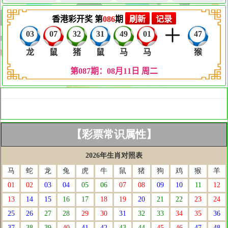
【彩票常识属性】
2026年生肖对照表
马
蛇
龙
兔
虎
牛
鼠
猪
狗
鸡
猴
羊
01
02
03
04
05
06
07
08
09
10
11
12
13
14
15
16
17
18
19
20
21
22
23
24
25
26
27
28
29
30
31
32
33
34
35
36
37
38
39
40
41
42
43
44
45
46
47
48