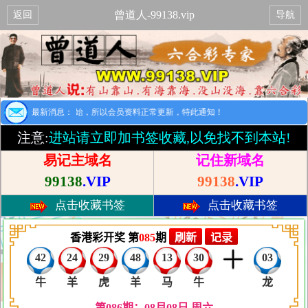
曾道人-99138.vip
返回
导航
提示：8月1日开始，所以会员资料正常更新，特此通知！
最新消息：
注意:
进站请立即加书签收藏,以免找不到本站!
易记主域名
记住新域名
99138
.VIP
99138
.VIP
点击收藏书签
点击收藏书签