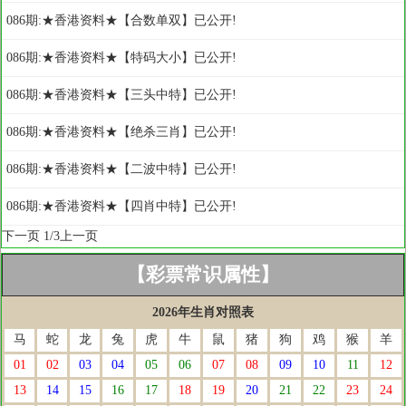
086期:★香港资料★【合数单双】已公开!
086期:★香港资料★【特码大小】已公开!
086期:★香港资料★【三头中特】已公开!
086期:★香港资料★【绝杀三肖】已公开!
086期:★香港资料★【二波中特】已公开!
086期:★香港资料★【四肖中特】已公开!
下一页
1/3
上一页
【彩票常识属性】
2026年生肖对照表
马
蛇
龙
兔
虎
牛
鼠
猪
狗
鸡
猴
羊
01
02
03
04
05
06
07
08
09
10
11
12
13
14
15
16
17
18
19
20
21
22
23
24