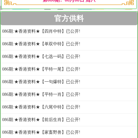
官方供料
086期:★香港资料★【四肖中特】已公开!
086期:★香港资料★【单双中特】已公开!
086期:★香港资料★【七选一码】已公开!
086期:★香港资料★【平特一尾】已公开!
086期:★香港资料★【一句爆特】已公开!
086期:★香港资料★【平特一肖】已公开!
086期:★香港资料★【六尾中特】已公开!
086期:★香港资料★【前后生肖】已公开!
086期:★香港资料★【家畜野兽】已公开!