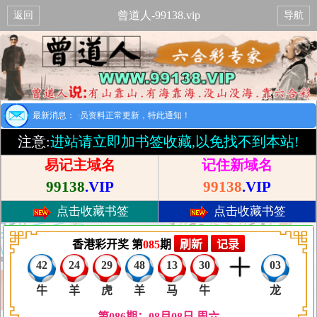
曾道人-99138.vip
返回
导航
1日开始，所以会员资料正常更新，特此通知！
最新消息：
注意:
进站请立即加书签收藏,以免找不到本站!
易记主域名
记住新域名
99138
.VIP
99138
.VIP
点击收藏书签
点击收藏书签