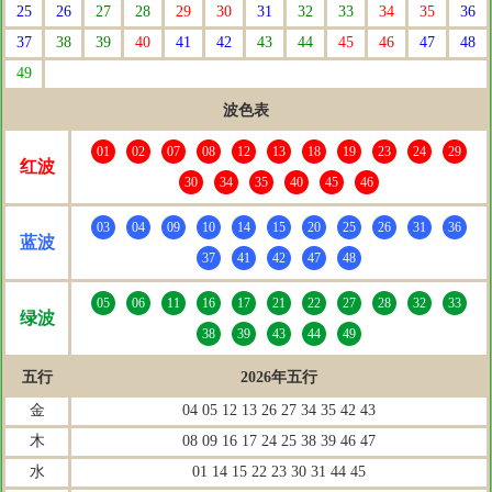
25
26
27
28
29
30
31
32
33
34
35
36
37
38
39
40
41
42
43
44
45
46
47
48
49
波色表
01
02
07
08
12
13
18
19
23
24
29
红波
30
34
35
40
45
46
03
04
09
10
14
15
20
25
26
31
36
蓝波
37
41
42
47
48
05
06
11
16
17
21
22
27
28
32
33
绿波
38
39
43
44
49
五行
2026年五行
金
04 05 12 13 26 27 34 35 42 43
木
08 09 16 17 24 25 38 39 46 47
水
01 14 15 22 23 30 31 44 45