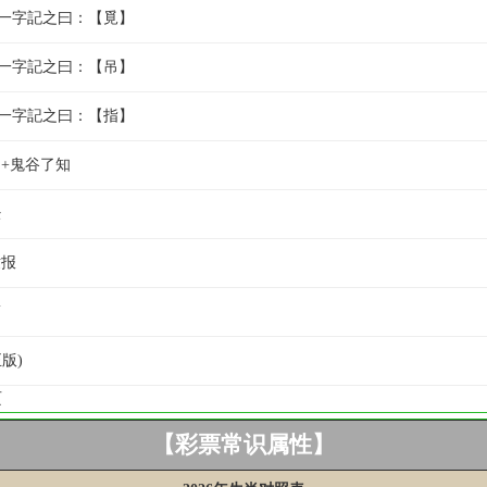
狗一字記之曰：【覓】
狗一字記之曰：【吊】
狗一字記之曰：【指】
知+鬼谷了知
经
世报
简
正版)
页
【彩票常识属性】