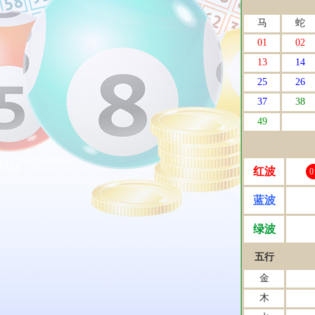
马
蛇
01
02
13
14
25
26
37
38
49
红波
0
蓝波
绿波
五行
金
木