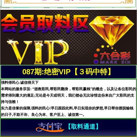
087期:绝密VIP【３码中特】
强料得民心.诚信得天下
本网站的服务宗旨: “拯救彩民,帮彩民翻身，帮彩民赢钱”的概念，以及让各位彩民的
需求得到最大的满足;无论是今天或明天，我们都会无比珍惜这份来自广大彩民的支
持与信赖！
实力是信誉的保障,强料的民心!早日跟踪此料,早日实现你的梦想,早日帮你摆脱输钱
的日子,不欺不诈、良心为本、客户至上、诚信第一。
【取料通道】