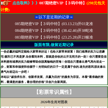
点击取料》》》
087期绝密VIP【３码中特】
(298元包天
计费)
＝以下是近期的记录＝
085期绝密VIP【３码中特】(03.13.23)开03龙准
084期绝密VIP【３码中特】(38.42.46)开38蛇准
083期绝密VIP【３码中特】(23.25.28)开23猴准
版面有限,做留近期记录
一份必赢的猛料定能给大家带来好运！也给大家带来财富！我们雄厚的实力让您豪
宅-靓车已不再是梦.当你看到本料，那就是你收的云开见明月的一刻！你只需要坚信
本料拥有雄厚的实力能够帮助你脱离输钱的苦海！你现在只需拿出勇气再向前走一
步，财富和幸福便和你握手！光明灿烂的日子一定是属于你的.迷失的彩民朋友拿出
勇气向前迈出一步吧！
本站以“诚信求生存、创新求发展、共赢为目的”的服务为宗旨。本着“最准确的资
料，最满意的服务，最合理的价格”共创六合新局面。
【彩票常识属性】
2026年生肖对照表