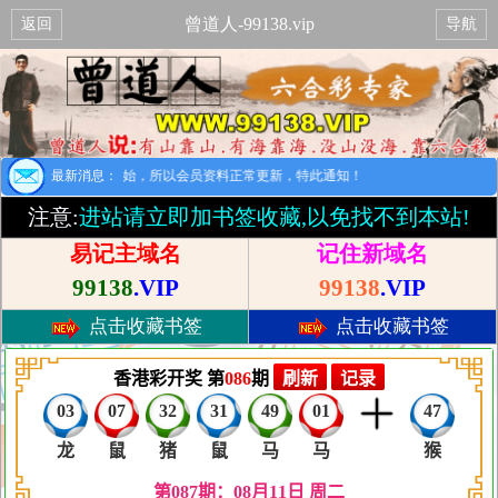
曾道人-99138.vip
返回
导航
提示：8月1日开始，所以会员资料正常更新，特此通知！
最新消息：
注意:
进站请立即加书签收藏,以免找不到本站!
易记主域名
记住新域名
99138
.VIP
99138
.VIP
点击收藏书签
点击收藏书签