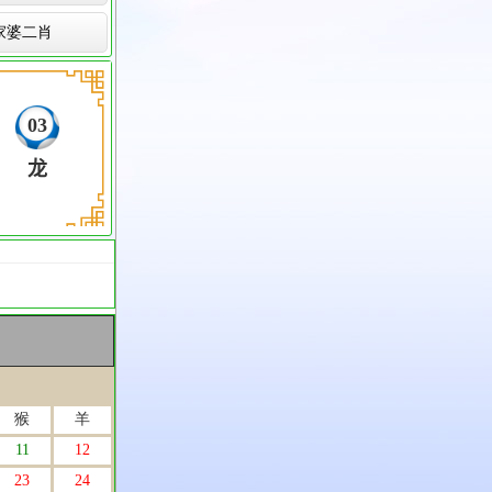
家婆二肖
猴
羊
11
12
23
24