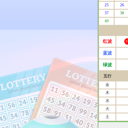
25
26
37
38
49
红波
0
蓝波
绿波
五行
金
木
水
火
土