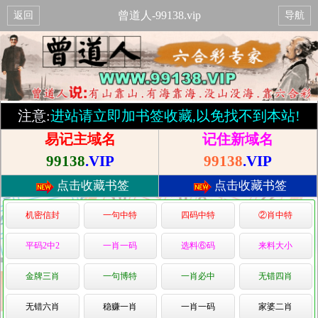
曾道人-99138.vip
返回
导航
注意:
进站请立即加书签收藏,以免找不到本站!
易记主域名
记住新域名
99138
.VIP
99138
.VIP
点击收藏书签
点击收藏书签
机密信封
一句中特
四码中特
②肖中特
平码2中2
一肖一码
选料⑥码
来料大小
金牌三肖
一句博特
一肖必中
无错四肖
无错六肖
稳赚一肖
一肖一码
家婆二肖